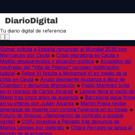
Tu diario digital de referencia
Última hora
Sumar solicita a España renunciar al Mundial 2030 con
Marruecos por Ceuta
◆
Crisis migratoria en Ceuta y
Melilla: desaparecidos y situación política
◆
Acusados del
naufragio del “Villa de Pitanxo” recogen notificación
judicial
◆
Felipe VI felicita a Mohamed VI en medio de la
crisis en Ceuta
◆
Ayuso desmiente mudanza a ático de
Chamberí y denuncia difamación
◆
Pablo Martínez brilla
en el regreso de Carlos Alcaraz
◆
Lamine llena el vacío de
Messi tras cinco años de ausencia
◆
Barcelona sigue firme
en su interés por Julián Álvarez
◆
Martín Presa recibe
amenazas de muerte con corona funeraria en su hogar
◆
Futuro de Vinicius: ¿Renovación de contrato o posible
venta?
◆
CGPJ investiga a Peinado tras denuncia de
Manos Limpias por maltrato
◆
Chiara Ferragni se lanza al
mundo de la actuación