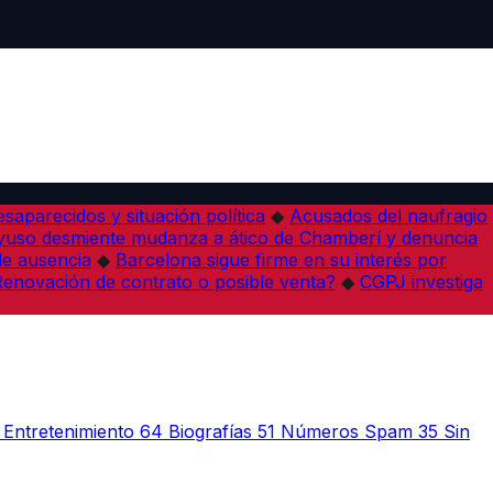
desaparecidos y situación política
◆
Acusados del naufragio
yuso desmiente mudanza a ático de Chamberí y denuncia
de ausencia
◆
Barcelona sigue firme en su interés por
¿Renovación de contrato o posible venta?
◆
CGPJ investiga
Entretenimiento
64
Biografías
51
Números Spam
35
Sin