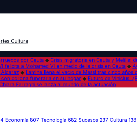
rtes
Cultura
arruecos por Ceuta
◆
Crisis migratoria en Ceuta y Melilla: 
VI felicita a Mohamed VI en medio de la crisis en Ceuta
◆
A
s Alcaraz
◆
Lamine llena el vacío de Messi tras cinco años 
 con corona funeraria en su hogar
◆
Futuro de Vinicius: 
Chiara Ferragni se lanza al mundo de la actuación
24
Economía
807
Tecnología
682
Sucesos
237
Cultura
138