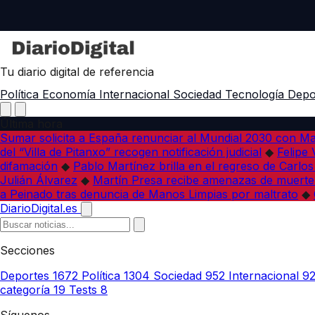
Tu diario digital de referencia
Política
Economía
Internacional
Sociedad
Tecnología
Depo
Última hora
Sumar solicita a España renunciar al Mundial 2030 con M
del “Villa de Pitanxo” recogen notificación judicial
◆
Felipe 
difamación
◆
Pablo Martínez brilla en el regreso de Carlo
Julián Álvarez
◆
Martín Presa recibe amenazas de muerte
a Peinado tras denuncia de Manos Limpias por maltrato
◆
DiarioDigital.es
Secciones
Deportes
1672
Política
1304
Sociedad
952
Internacional
9
categoría
19
Tests
8