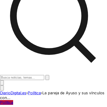
DiarioDigital.es
›
Política
›
La pareja de Ayuso y sus vínculos
con…
Política