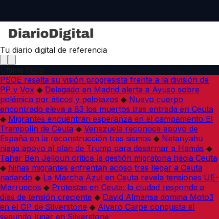
Tu diario digital de referencia
Última hora
PSOE resalta su visión progresista frente a la división de
PP y Vox
◆
Delegado en Madrid alerta a Ayuso sobre
polémica por áticos y pelotazos
◆
Nuevo cuerpo
encontrado eleva a 83 los muertos tras entrada en Ceuta
◆
Migrantes encuentran esperanza en el campamento El
Trampolín de Ceuta
◆
Venezuela reconoce apoyo de
España en la reconstrucción tras sismos
◆
Netanyahu
niega apoyo al plan de Trump para desarmar a Hamás
◆
Tahar Ben Jelloun critica la gestión migratoria hacia Ceuta
◆
Niñas migrantes enfrentan acoso tras llegar a Ceuta
nadando
◆
La Marcha Azul en Ceuta revela tensiones UE-
Marruecos
◆
Protestas en Ceuta: la ciudad responde a
días de tensión creciente
◆
David Almansa domina Moto3
en el GP de Silverstone
◆
Álvaro Carpe conquista el
segundo lugar en Silverstone