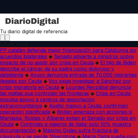
Tu diario digital de referencia
Última hora
PP catalán defiende mejor financiación para Catalunya sin
acuerdos bilaterales
◆
Senado advierte a ministros sobre
impacto de no asistir por crisis en Ceuta
◆
El hijo de Biden
describe el cáncer de su padre como doloroso y
debilitante
◆
Ayuso denuncia entrada de 70.000 migrantes
ilegales por Ceuta
◆
Vox exige investigar a Sánchez por
crisis migratoria en Ceuta
◆
Lourdes Reyzábal denuncia
las mafias que controlan las fronteras
◆
Crisis en Ceuta
impulsa apoyo a centros de deportación
extracomunitarios
◆
Asalto masivo a Ceuta: confirman
operación planificada
◆
Rollán amenaza con acciones si
Marlaska, Robles y Albares evitan el Senado por crisis en
Ceuta
◆
Controles a viajeros de Italia: solo 10% muestra
documentación
◆
Máximo Quiles sufre fractura de
clavícula y se pierde Silverstone
◆
María Daza sueña con