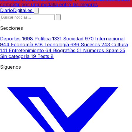
competir por una medalla entre las mejores
DiarioDigital.es
Secciones
Deportes
1698
Política
1331
Sociedad
970
Internacional
944
Economía
818
Tecnología
686
Sucesos
243
Cultura
141
Entretenimiento
64
Biografías
51
Números Spam
35
Sin categoría
19
Tests
8
Síguenos