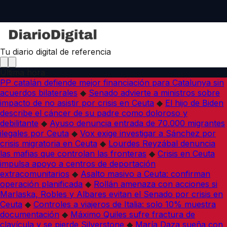
Tu diario digital de referencia
Última hora
PP catalán defiende mejor financiación para Catalunya sin
acuerdos bilaterales
◆
Senado advierte a ministros sobre
impacto de no asistir por crisis en Ceuta
◆
El hijo de Biden
describe el cáncer de su padre como doloroso y
debilitante
◆
Ayuso denuncia entrada de 70.000 migrantes
ilegales por Ceuta
◆
Vox exige investigar a Sánchez por
crisis migratoria en Ceuta
◆
Lourdes Reyzábal denuncia
las mafias que controlan las fronteras
◆
Crisis en Ceuta
impulsa apoyo a centros de deportación
extracomunitarios
◆
Asalto masivo a Ceuta: confirman
operación planificada
◆
Rollán amenaza con acciones si
Marlaska, Robles y Albares evitan el Senado por crisis en
Ceuta
◆
Controles a viajeros de Italia: solo 10% muestra
documentación
◆
Máximo Quiles sufre fractura de
clavícula y se pierde Silverstone
◆
María Daza sueña con