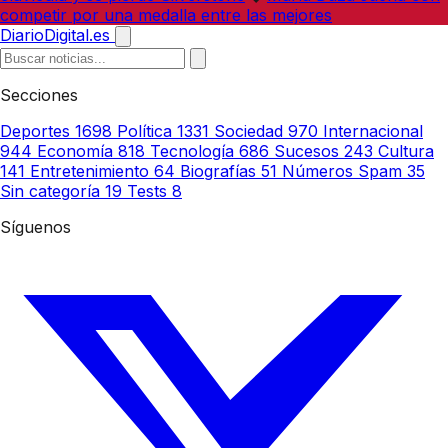
competir por una medalla entre las mejores
DiarioDigital.es
Secciones
Deportes
1698
Política
1331
Sociedad
970
Internacional
944
Economía
818
Tecnología
686
Sucesos
243
Cultura
141
Entretenimiento
64
Biografías
51
Números Spam
35
Sin categoría
19
Tests
8
Síguenos