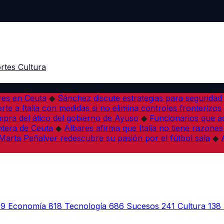
rtes
Cultura
res en Ceuta
◆
Sánchez discute estrategias para seguridad
rte a Italia con medidas si no elimina controles fronterizos
mpra del ático del gobierno de Ayuso
◆
Funcionarios que 
tera de Ceuta
◆
Albares afirma que Italia no tiene razones
Marta Peñalver redescubre su pasión por el fútbol sala
◆
39
Economía
818
Tecnología
686
Sucesos
241
Cultura
138