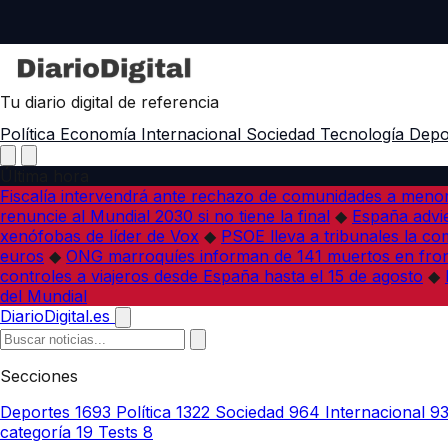
Tu diario digital de referencia
Política
Economía
Internacional
Sociedad
Tecnología
Depo
Última hora
Fiscalía intervendrá ante rechazo de comunidades a meno
renuncie al Mundial 2030 si no tiene la final
◆
España advie
xenófobas de líder de Vox
◆
PSOE lleva a tribunales la co
euros
◆
ONG marroquíes informan de 141 muertos en fron
controles a viajeros desde España hasta el 15 de agosto
◆
del Mundial
DiarioDigital.es
Secciones
Deportes
1693
Política
1322
Sociedad
964
Internacional
9
categoría
19
Tests
8