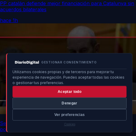
PP catalán defiende mejor financiación para Catalunya sin
acuerdos bilaterales
hace 1h
GESTIONAR CONSENTIMIENTO
Utilizamos cookies propias y de terceros para mejorar tu
experiencia de navegación. Puedes aceptar todas las cookies
o gestionar tus preferencias.
Aceptar todo
Denegar
Ver preferencias
Senado advierte a ministros sobre impacto de no asistir
Cookies
por crisis en Ceuta