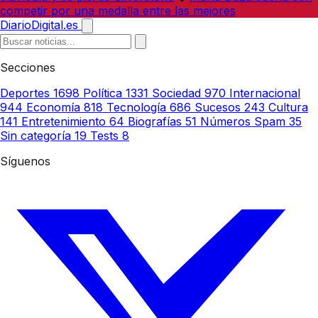
competir por una medalla entre las mejores
DiarioDigital.es
Secciones
Deportes
1698
Política
1331
Sociedad
970
Internacional
944
Economía
818
Tecnología
686
Sucesos
243
Cultura
141
Entretenimiento
64
Biografías
51
Números Spam
35
Sin categoría
19
Tests
8
Síguenos