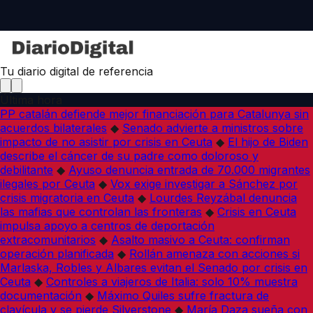
Tu diario digital de referencia
Última hora
PP catalán defiende mejor financiación para Catalunya sin
acuerdos bilaterales
◆
Senado advierte a ministros sobre
impacto de no asistir por crisis en Ceuta
◆
El hijo de Biden
describe el cáncer de su padre como doloroso y
debilitante
◆
Ayuso denuncia entrada de 70.000 migrantes
ilegales por Ceuta
◆
Vox exige investigar a Sánchez por
crisis migratoria en Ceuta
◆
Lourdes Reyzábal denuncia
las mafias que controlan las fronteras
◆
Crisis en Ceuta
impulsa apoyo a centros de deportación
extracomunitarios
◆
Asalto masivo a Ceuta: confirman
operación planificada
◆
Rollán amenaza con acciones si
Marlaska, Robles y Albares evitan el Senado por crisis en
Ceuta
◆
Controles a viajeros de Italia: solo 10% muestra
documentación
◆
Máximo Quiles sufre fractura de
clavícula y se pierde Silverstone
◆
María Daza sueña con