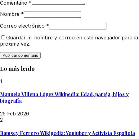
Comentario
*
Nombre
*
Correo electrónico
*
Guardar mi nombre y correo en este navegador para la
próxima vez.
Lo más leído
1
Manuela Villena López Wikipedia: Edad, pareja, hijos y
biografía
25 Feb 2026
2
Ramsey Ferrero Wikipedia: Youtuber y Activista Española