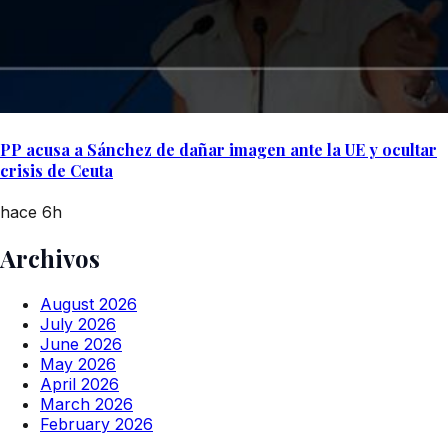
PP acusa a Sánchez de dañar imagen ante la UE y ocultar
crisis de Ceuta
hace 6h
Archivos
August 2026
July 2026
June 2026
May 2026
April 2026
March 2026
February 2026