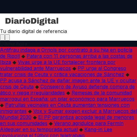
Tu diario digital de referencia
Última hora
Antifrau indaga a Orriols por contrato a su hija en policía
de Ripoll
◆
Patera con 11 personas arriba a las costas de
Ibiza
◆
Vivas urge a la UE fortalecer frontera por
vulnerabilidad ante Marruecos
◆
PP urge al Congreso
tratar crisis de Ceuta y critica vacaciones de Sánchez
◆
PP acusa a Sánchez de dañar imagen ante la UE y ocultar
crisis de Ceuta
◆
Consejero de Ayuso defiende compra de
ático y niega irregularidades
◆
Remesas de la comunidad
marroquí en España: un pilar económico para Marruecos
◆
Patrullas vecinales en Ceuta aumentan tensiones con
inmigrantes
◆
Vox y Sumar exigen excluir a Marruecos del
Mundial 2030
◆
El PP garantiza acogida legal de menores
en sus comunidades
◆
Verano agridulce para Fermín
Aldeguer en su temporada actual
◆
Kang-in Lee
revoluciona el fútbol con teletrabajo