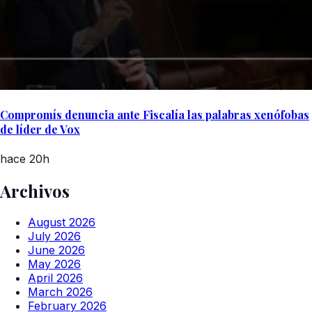
Compromís denuncia ante Fiscalía las palabras xenófobas
de líder de Vox
hace 20h
Archivos
August 2026
July 2026
June 2026
May 2026
April 2026
March 2026
February 2026