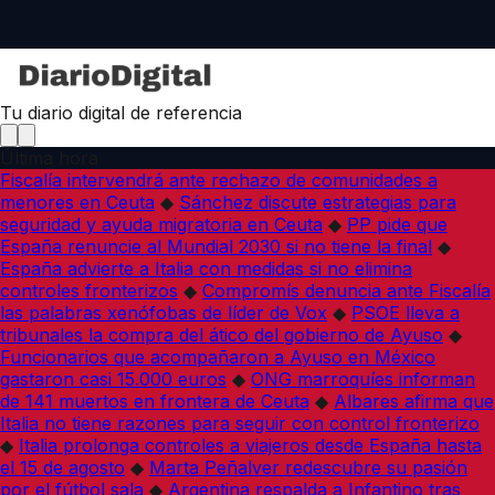
Tu diario digital de referencia
Última hora
Fiscalía intervendrá ante rechazo de comunidades a
menores en Ceuta
◆
Sánchez discute estrategias para
seguridad y ayuda migratoria en Ceuta
◆
PP pide que
España renuncie al Mundial 2030 si no tiene la final
◆
España advierte a Italia con medidas si no elimina
controles fronterizos
◆
Compromís denuncia ante Fiscalía
las palabras xenófobas de líder de Vox
◆
PSOE lleva a
tribunales la compra del ático del gobierno de Ayuso
◆
Funcionarios que acompañaron a Ayuso en México
gastaron casi 15.000 euros
◆
ONG marroquíes informan
de 141 muertos en frontera de Ceuta
◆
Albares afirma que
Italia no tiene razones para seguir con control fronterizo
◆
Italia prolonga controles a viajeros desde España hasta
el 15 de agosto
◆
Marta Peñalver redescubre su pasión
por el fútbol sala
◆
Argentina respalda a Infantino tras