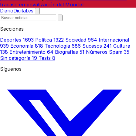
fracaso en privatización del Mundial
DiarioDigital.es
Secciones
Deportes
1693
Política
1322
Sociedad
964
Internacional
939
Economía
818
Tecnología
686
Sucesos
241
Cultura
138
Entretenimiento
64
Biografías
51
Números Spam
35
Sin categoría
19
Tests
8
Síguenos