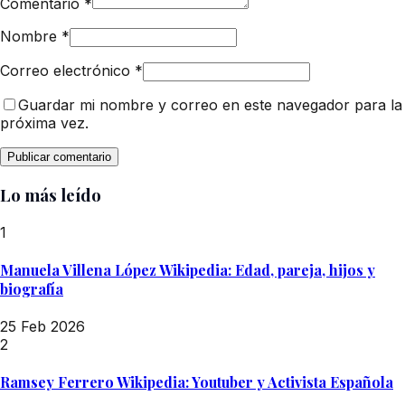
Comentario
*
Nombre
*
Correo electrónico
*
Guardar mi nombre y correo en este navegador para la
próxima vez.
Lo más leído
1
Manuela Villena López Wikipedia: Edad, pareja, hijos y
biografía
25 Feb 2026
2
Ramsey Ferrero Wikipedia: Youtuber y Activista Española