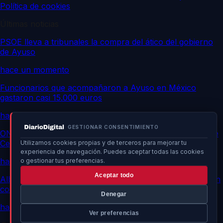
Política de cookies
Últimas noticias
PSOE lleva a tribunales la compra del ático del gobierno
de Ayuso
hace un momento
Funcionarios que acompañaron a Ayuso en México
gastaron casi 15.000 euros
hace un momento
GESTIONAR CONSENTIMIENTO
ONG marroquíes informan de 141 muertos en frontera de
Ceuta
Utilizamos cookies propias y de terceros para mejorar tu
experiencia de navegación. Puedes aceptar todas las cookies
hace un momento
o gestionar tus preferencias.
Aceptar todo
Albares afirma que Italia no tiene razones para seguir con
control fronterizo
Denegar
hace un momento
Ver preferencias