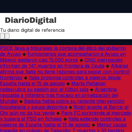
Tu diario digital de referencia
Última hora
PSOE lleva a tribunales la compra del ático del gobierno
de Ayuso
◆
Funcionarios que acompañaron a Ayuso en
México gastaron casi 15.000 euros
◆
ONG marroquíes
informan de 141 muertos en frontera de Ceuta
◆
Albares
afirma que Italia no tiene razones para seguir con control
fronterizo
◆
Italia prolonga controles a viajeros desde
España hasta el 15 de agosto
◆
Marta Peñalver
redescubre su pasión por el fútbol sala
◆
Argentina
respalda a Infantino tras fracaso en privatización del
Mundial
◆
Badosa habla sobre su reciente intervención
hospitalaria y pausa deportiva
◆
Rodri acepta al Barça; el
City aún no da luz verde
◆
Paris FC sorprende al mercado
y supera al PSG en fichajes
◆
Italia extiende controles a
viajeros de España hasta el 15 de agosto
◆
Menor causa
tragedia en colegio de Tailandia: 7 muertos y 33 heridos