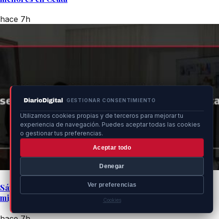
hace 7h
GESTIONAR CONSENTIMIENTO
Utilizamos cookies propias y de terceros para mejorar tu
experiencia de navegación. Puedes aceptar todas las cookies
o gestionar tus preferencias.
Aceptar todo
Denegar
Ver preferencias
Sánchez discute estrategias para seguridad y ayuda
migratoria en Ceuta
Cookies
hace 7h