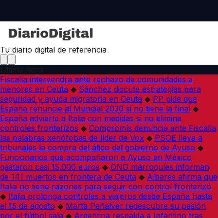
Tu diario digital de referencia
Última hora
Fiscalía intervendrá ante rechazo de comunidades a
menores en Ceuta
◆
Sánchez discute estrategias para
seguridad y ayuda migratoria en Ceuta
◆
PP pide que
España renuncie al Mundial 2030 si no tiene la final
◆
España advierte a Italia con medidas si no elimina
controles fronterizos
◆
Compromís denuncia ante Fiscalía
las palabras xenófobas de líder de Vox
◆
PSOE lleva a
tribunales la compra del ático del gobierno de Ayuso
◆
Funcionarios que acompañaron a Ayuso en México
gastaron casi 15.000 euros
◆
ONG marroquíes informan
de 141 muertos en frontera de Ceuta
◆
Albares afirma que
Italia no tiene razones para seguir con control fronterizo
◆
Italia prolonga controles a viajeros desde España hasta
el 15 de agosto
◆
Marta Peñalver redescubre su pasión
por el fútbol sala
◆
Argentina respalda a Infantino tras