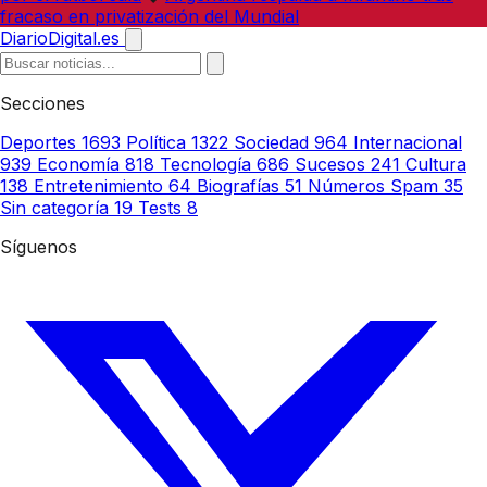
fracaso en privatización del Mundial
DiarioDigital.es
Secciones
Deportes
1693
Política
1322
Sociedad
964
Internacional
939
Economía
818
Tecnología
686
Sucesos
241
Cultura
138
Entretenimiento
64
Biografías
51
Números Spam
35
Sin categoría
19
Tests
8
Síguenos