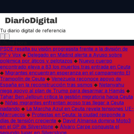
Tu diario digital de referencia
Última hora
PSOE resalta su visión progresista frente a la división de
PP y Vox
◆
Delegado en Madrid alerta a Ayuso sobre
polémica por áticos y pelotazos
◆
Nuevo cuerpo
encontrado eleva a 83 los muertos tras entrada en Ceuta
◆
Migrantes encuentran esperanza en el campamento El
Trampolín de Ceuta
◆
Venezuela reconoce apoyo de
España en la reconstrucción tras sismos
◆
Netanyahu
niega apoyo al plan de Trump para desarmar a Hamás
◆
Tahar Ben Jelloun critica la gestión migratoria hacia Ceuta
◆
Niñas migrantes enfrentan acoso tras llegar a Ceuta
nadando
◆
La Marcha Azul en Ceuta revela tensiones UE-
Marruecos
◆
Protestas en Ceuta: la ciudad responde a
días de tensión creciente
◆
David Almansa domina Moto3
en el GP de Silverstone
◆
Álvaro Carpe conquista el
segundo lugar en Silverstone