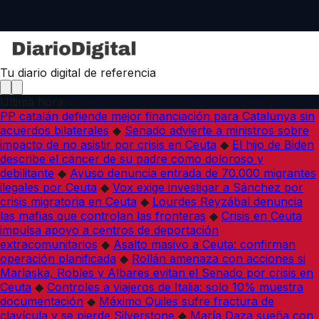
Tu diario digital de referencia
Última hora
PP catalán defiende mejor financiación para Catalunya sin
acuerdos bilaterales
◆
Senado advierte a ministros sobre
impacto de no asistir por crisis en Ceuta
◆
El hijo de Biden
describe el cáncer de su padre como doloroso y
debilitante
◆
Ayuso denuncia entrada de 70.000 migrantes
ilegales por Ceuta
◆
Vox exige investigar a Sánchez por
crisis migratoria en Ceuta
◆
Lourdes Reyzábal denuncia
las mafias que controlan las fronteras
◆
Crisis en Ceuta
impulsa apoyo a centros de deportación
extracomunitarios
◆
Asalto masivo a Ceuta: confirman
operación planificada
◆
Rollán amenaza con acciones si
Marlaska, Robles y Albares evitan el Senado por crisis en
Ceuta
◆
Controles a viajeros de Italia: solo 10% muestra
documentación
◆
Máximo Quiles sufre fractura de
clavícula y se pierde Silverstone
◆
María Daza sueña con