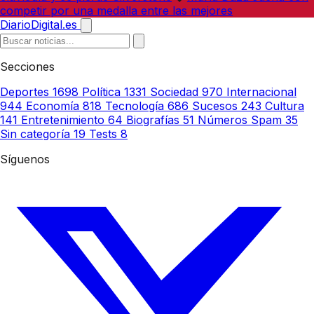
competir por una medalla entre las mejores
DiarioDigital.es
Secciones
Deportes
1698
Política
1331
Sociedad
970
Internacional
944
Economía
818
Tecnología
686
Sucesos
243
Cultura
141
Entretenimiento
64
Biografías
51
Números Spam
35
Sin categoría
19
Tests
8
Síguenos