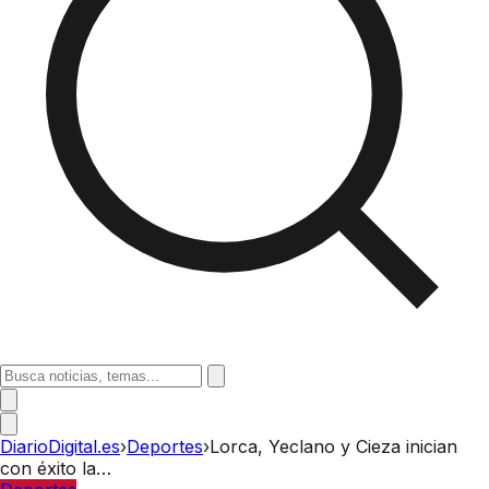
DiarioDigital.es
›
Deportes
›
Lorca, Yeclano y Cieza inician
con éxito la…