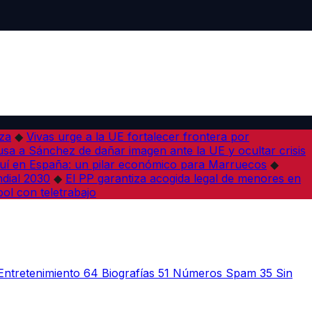
iza
◆
Vivas urge a la UE fortalecer frontera por
sa a Sánchez de dañar imagen ante la UE y ocultar crisis
í en España: un pilar económico para Marruecos
◆
dial 2030
◆
El PP garantiza acogida legal de menores en
bol con teletrabajo
Entretenimiento
64
Biografías
51
Números Spam
35
Sin