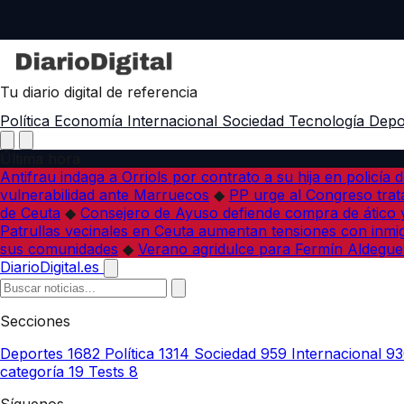
Tu diario digital de referencia
Política
Economía
Internacional
Sociedad
Tecnología
Depo
Última hora
Antifrau indaga a Orriols por contrato a su hija en policía d
vulnerabilidad ante Marruecos
◆
PP urge al Congreso trata
de Ceuta
◆
Consejero de Ayuso defiende compra de ático y
Patrullas vecinales en Ceuta aumentan tensiones con inmi
sus comunidades
◆
Verano agridulce para Fermín Aldegue
DiarioDigital.es
Secciones
Deportes
1682
Política
1314
Sociedad
959
Internacional
93
categoría
19
Tests
8