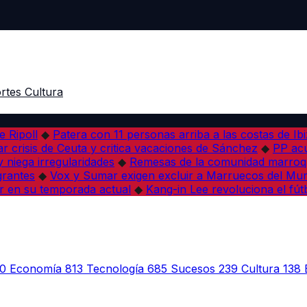
rtes
Cultura
e Ripoll
◆
Patera con 11 personas arriba a las costas de Ib
r crisis de Ceuta y critica vacaciones de Sánchez
◆
PP acu
 niega irregularidades
◆
Remesas de la comunidad marroqu
grantes
◆
Vox y Sumar exigen excluir a Marruecos del Mun
r en su temporada actual
◆
Kang-in Lee revoluciona el fút
0
Economía
813
Tecnología
685
Sucesos
239
Cultura
138