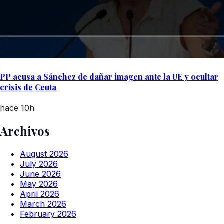
PP acusa a Sánchez de dañar imagen ante la UE y ocultar
crisis de Ceuta
hace 10h
Archivos
August 2026
July 2026
June 2026
May 2026
April 2026
March 2026
February 2026