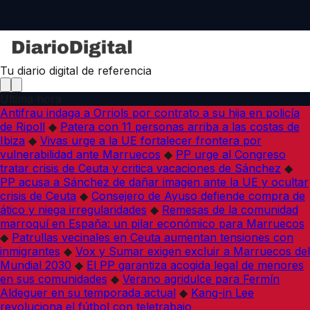
Tu diario digital de referencia
Última hora
Antifrau indaga a Orriols por contrato a su hija en policía
de Ripoll
◆
Patera con 11 personas arriba a las costas de
Ibiza
◆
Vivas urge a la UE fortalecer frontera por
vulnerabilidad ante Marruecos
◆
PP urge al Congreso
tratar crisis de Ceuta y critica vacaciones de Sánchez
◆
PP acusa a Sánchez de dañar imagen ante la UE y ocultar
crisis de Ceuta
◆
Consejero de Ayuso defiende compra de
ático y niega irregularidades
◆
Remesas de la comunidad
marroquí en España: un pilar económico para Marruecos
◆
Patrullas vecinales en Ceuta aumentan tensiones con
inmigrantes
◆
Vox y Sumar exigen excluir a Marruecos del
Mundial 2030
◆
El PP garantiza acogida legal de menores
en sus comunidades
◆
Verano agridulce para Fermín
Aldeguer en su temporada actual
◆
Kang-in Lee
revoluciona el fútbol con teletrabajo