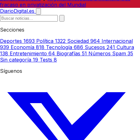
fracaso en privatización del Mundial
DiarioDigital.es
Secciones
Deportes
1693
Política
1322
Sociedad
964
Internacional
939
Economía
818
Tecnología
686
Sucesos
241
Cultura
138
Entretenimiento
64
Biografías
51
Números Spam
35
Sin categoría
19
Tests
8
Síguenos