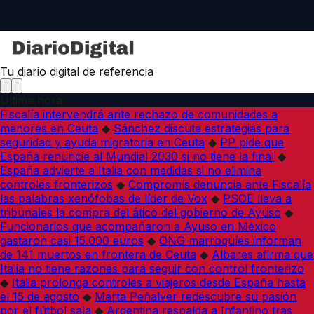
Tu diario digital de referencia
Última hora
Fiscalía intervendrá ante rechazo de comunidades a
menores en Ceuta
◆
Sánchez discute estrategias para
seguridad y ayuda migratoria en Ceuta
◆
PP pide que
España renuncie al Mundial 2030 si no tiene la final
◆
España advierte a Italia con medidas si no elimina
controles fronterizos
◆
Compromís denuncia ante Fiscalía
las palabras xenófobas de líder de Vox
◆
PSOE lleva a
tribunales la compra del ático del gobierno de Ayuso
◆
Funcionarios que acompañaron a Ayuso en México
gastaron casi 15.000 euros
◆
ONG marroquíes informan
de 141 muertos en frontera de Ceuta
◆
Albares afirma que
Italia no tiene razones para seguir con control fronterizo
◆
Italia prolonga controles a viajeros desde España hasta
el 15 de agosto
◆
Marta Peñalver redescubre su pasión
por el fútbol sala
◆
Argentina respalda a Infantino tras