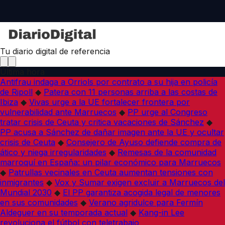
Tu diario digital de referencia
Última hora
Antifrau indaga a Orriols por contrato a su hija en policía
de Ripoll
◆
Patera con 11 personas arriba a las costas de
Ibiza
◆
Vivas urge a la UE fortalecer frontera por
vulnerabilidad ante Marruecos
◆
PP urge al Congreso
tratar crisis de Ceuta y critica vacaciones de Sánchez
◆
PP acusa a Sánchez de dañar imagen ante la UE y ocultar
crisis de Ceuta
◆
Consejero de Ayuso defiende compra de
ático y niega irregularidades
◆
Remesas de la comunidad
marroquí en España: un pilar económico para Marruecos
◆
Patrullas vecinales en Ceuta aumentan tensiones con
inmigrantes
◆
Vox y Sumar exigen excluir a Marruecos del
Mundial 2030
◆
El PP garantiza acogida legal de menores
en sus comunidades
◆
Verano agridulce para Fermín
Aldeguer en su temporada actual
◆
Kang-in Lee
revoluciona el fútbol con teletrabajo