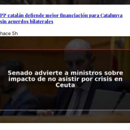
PP catalán defiende mejor financiación para Catalunya
sin acuerdos bilaterales
hace 5h