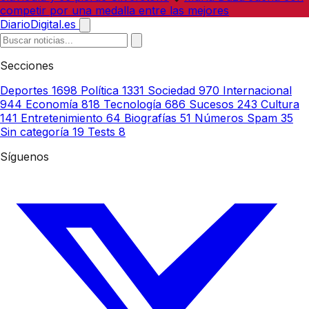
competir por una medalla entre las mejores
DiarioDigital.es
Secciones
Deportes
1698
Política
1331
Sociedad
970
Internacional
944
Economía
818
Tecnología
686
Sucesos
243
Cultura
141
Entretenimiento
64
Biografías
51
Números Spam
35
Sin categoría
19
Tests
8
Síguenos