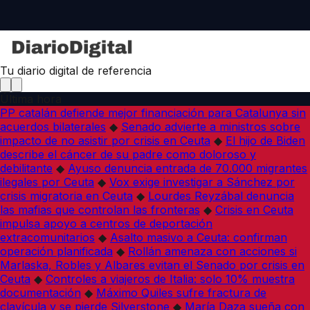
Tu diario digital de referencia
Última hora
PP catalán defiende mejor financiación para Catalunya sin
acuerdos bilaterales
◆
Senado advierte a ministros sobre
impacto de no asistir por crisis en Ceuta
◆
El hijo de Biden
describe el cáncer de su padre como doloroso y
debilitante
◆
Ayuso denuncia entrada de 70.000 migrantes
ilegales por Ceuta
◆
Vox exige investigar a Sánchez por
crisis migratoria en Ceuta
◆
Lourdes Reyzábal denuncia
las mafias que controlan las fronteras
◆
Crisis en Ceuta
impulsa apoyo a centros de deportación
extracomunitarios
◆
Asalto masivo a Ceuta: confirman
operación planificada
◆
Rollán amenaza con acciones si
Marlaska, Robles y Albares evitan el Senado por crisis en
Ceuta
◆
Controles a viajeros de Italia: solo 10% muestra
documentación
◆
Máximo Quiles sufre fractura de
clavícula y se pierde Silverstone
◆
María Daza sueña con