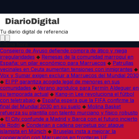
Tu diario digital de referencia
Última hora
Consejero de Ayuso defiende compra de ático y niega
irregularidades
◆
Remesas de la comunidad marroquí en
España: un pilar económico para Marruecos
◆
Patrullas
vecinales en Ceuta aumentan tensiones con inmigrantes
◆
Vox y Sumar exigen excluir a Marruecos del Mundial 2030
◆
El PP garantiza acogida legal de menores en sus
comunidades
◆
Verano agridulce para Fermín Aldeguer en
su temporada actual
◆
Kang-in Lee revoluciona el fútbol
con teletrabajo
◆
España espera que la FIFA confirme la
final del Mundial 2030 en su suelo
◆
Molina Basket
refuerza su plantilla con talento murciano y físico robusto
◆
El City confunde a Madrid y Barça con el futuro incierto
de Rodri
◆
Condenan a cadena perpetua por ataque
islamista en Múnich
◆
Bruselas insta a mejorar la
cooperación con Marruecos en fronteras UE