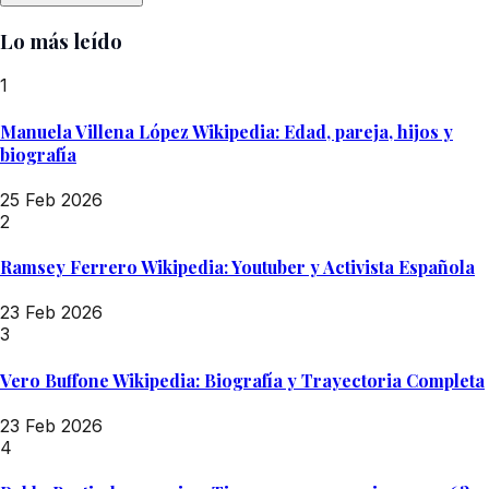
Lo más leído
1
Manuela Villena López Wikipedia: Edad, pareja, hijos y
biografía
25 Feb 2026
2
Ramsey Ferrero Wikipedia: Youtuber y Activista Española
23 Feb 2026
3
Vero Buffone Wikipedia: Biografía y Trayectoria Completa
23 Feb 2026
4