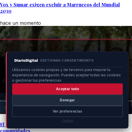
Vox y Sumar exigen excluir a Marruecos del Mundial
2030
hace un momento
GESTIONAR CONSENTIMIENTO
Utilizamos cookies propias y de terceros para mejorar tu
experiencia de navegación. Puedes aceptar todas las cookies
o gestionar tus preferencias.
Aceptar todo
Denegar
Ver preferencias
Cookies
El PP garantiza acogida legal de menores en sus
comunidades