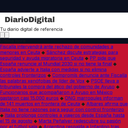
Tu diario digital de referencia
Última hora
Fiscalía intervendrá ante rechazo de comunidades a
menores en Ceuta
◆
Sánchez discute estrategias para
seguridad y ayuda migratoria en Ceuta
◆
PP pide que
España renuncie al Mundial 2030 si no tiene la final
◆
España advierte a Italia con medidas si no elimina
controles fronterizos
◆
Compromís denuncia ante Fiscalía
las palabras xenófobas de líder de Vox
◆
PSOE lleva a
tribunales la compra del ático del gobierno de Ayuso
◆
Funcionarios que acompañaron a Ayuso en México
gastaron casi 15.000 euros
◆
ONG marroquíes informan
de 141 muertos en frontera de Ceuta
◆
Albares afirma que
Italia no tiene razones para seguir con control fronterizo
◆
Italia prolonga controles a viajeros desde España hasta
el 15 de agosto
◆
Marta Peñalver redescubre su pasión
por el fútbol sala
◆
Argentina respalda a Infantino tras