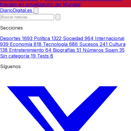
fracaso en privatización del Mundial
DiarioDigital.es
Secciones
Deportes
1693
Política
1322
Sociedad
964
Internacional
939
Economía
818
Tecnología
686
Sucesos
241
Cultura
138
Entretenimiento
64
Biografías
51
Números Spam
35
Sin categoría
19
Tests
8
Síguenos