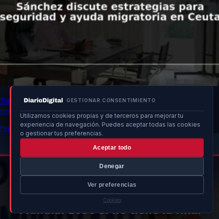
Sánchez discute estrategias para seguridad y ayuda
GESTIONAR CONSENTIMIENTO
migratoria en Ceuta
Utilizamos cookies propias y de terceros para mejorar tu
experiencia de navegación. Puedes aceptar todas las cookies
hace 10h
o gestionar tus preferencias.
Aceptar todo
Denegar
Ver preferencias
Cookies