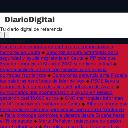
Tu diario digital de referencia
Última hora
Fiscalía intervendrá ante rechazo de comunidades a
menores en Ceuta
◆
Sánchez discute estrategias para
seguridad y ayuda migratoria en Ceuta
◆
PP pide que
España renuncie al Mundial 2030 si no tiene la final
◆
España advierte a Italia con medidas si no elimina
controles fronterizos
◆
Compromís denuncia ante Fiscalía
las palabras xenófobas de líder de Vox
◆
PSOE lleva a
tribunales la compra del ático del gobierno de Ayuso
◆
Funcionarios que acompañaron a Ayuso en México
gastaron casi 15.000 euros
◆
ONG marroquíes informan
de 141 muertos en frontera de Ceuta
◆
Albares afirma que
Italia no tiene razones para seguir con control fronterizo
◆
Italia prolonga controles a viajeros desde España hasta
el 15 de agosto
◆
Marta Peñalver redescubre su pasión
por el fútbol sala
◆
Argentina respalda a Infantino tras