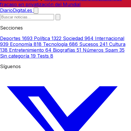
fracaso en privatización del Mundial
DiarioDigital.es
Secciones
Deportes
1693
Política
1322
Sociedad
964
Internacional
939
Economía
818
Tecnología
686
Sucesos
241
Cultura
138
Entretenimiento
64
Biografías
51
Números Spam
35
Sin categoría
19
Tests
8
Síguenos