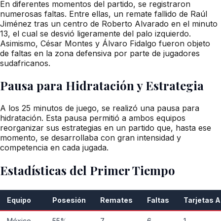
En diferentes momentos del partido, se registraron
numerosas faltas. Entre ellas, un remate fallido de Raúl
Jiménez tras un centro de Roberto Alvarado en el minuto
13, el cual se desvió ligeramente del palo izquierdo.
Asimismo, César Montes y Álvaro Fidalgo fueron objeto
de faltas en la zona defensiva por parte de jugadores
sudafricanos.
Pausa para Hidratación y Estrategia
A los 25 minutos de juego, se realizó una pausa para
hidratación. Esta pausa permitió a ambos equipos
reorganizar sus estrategias en un partido que, hasta ese
momento, se desarrollaba con gran intensidad y
competencia en cada jugada.
Estadísticas del Primer Tiempo
Equipo
Posesión
Remates
Faltas
Tarjetas A
México
55%
7
6
1