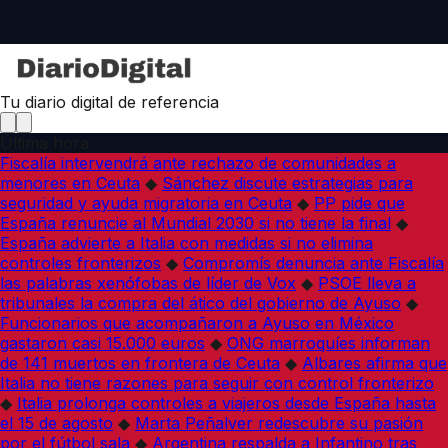
Tu diario digital de referencia
Última hora
Fiscalía intervendrá ante rechazo de comunidades a
menores en Ceuta
◆
Sánchez discute estrategias para
seguridad y ayuda migratoria en Ceuta
◆
PP pide que
España renuncie al Mundial 2030 si no tiene la final
◆
España advierte a Italia con medidas si no elimina
controles fronterizos
◆
Compromís denuncia ante Fiscalía
las palabras xenófobas de líder de Vox
◆
PSOE lleva a
tribunales la compra del ático del gobierno de Ayuso
◆
Funcionarios que acompañaron a Ayuso en México
gastaron casi 15.000 euros
◆
ONG marroquíes informan
de 141 muertos en frontera de Ceuta
◆
Albares afirma que
Italia no tiene razones para seguir con control fronterizo
◆
Italia prolonga controles a viajeros desde España hasta
el 15 de agosto
◆
Marta Peñalver redescubre su pasión
por el fútbol sala
◆
Argentina respalda a Infantino tras