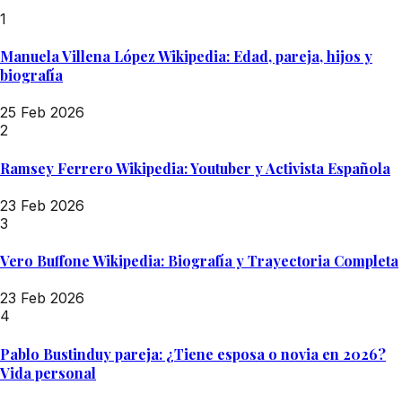
1
Manuela Villena López Wikipedia: Edad, pareja, hijos y
biografía
25 Feb 2026
2
Ramsey Ferrero Wikipedia: Youtuber y Activista Española
23 Feb 2026
3
Vero Buffone Wikipedia: Biografía y Trayectoria Completa
23 Feb 2026
4
Pablo Bustinduy pareja: ¿Tiene esposa o novia en 2026?
Vida personal