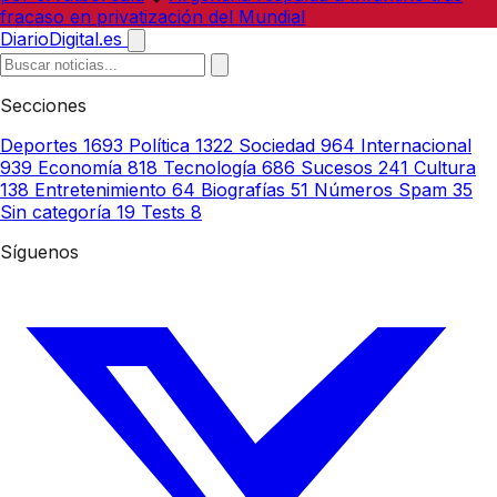
fracaso en privatización del Mundial
DiarioDigital.es
Secciones
Deportes
1693
Política
1322
Sociedad
964
Internacional
939
Economía
818
Tecnología
686
Sucesos
241
Cultura
138
Entretenimiento
64
Biografías
51
Números Spam
35
Sin categoría
19
Tests
8
Síguenos