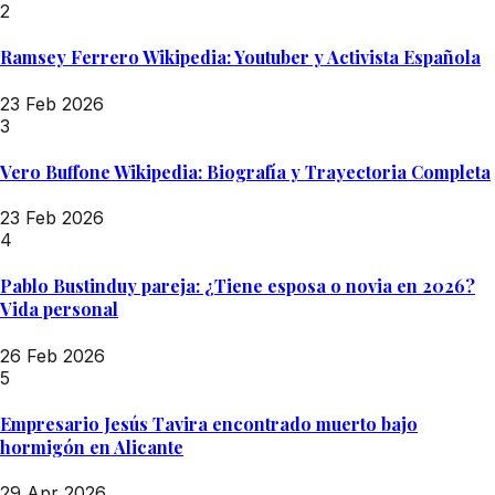
2
Ramsey Ferrero Wikipedia: Youtuber y Activista Española
23 Feb 2026
3
Vero Buffone Wikipedia: Biografía y Trayectoria Completa
23 Feb 2026
4
Pablo Bustinduy pareja: ¿Tiene esposa o novia en 2026?
Vida personal
26 Feb 2026
5
Empresario Jesús Tavira encontrado muerto bajo
hormigón en Alicante
29 Apr 2026