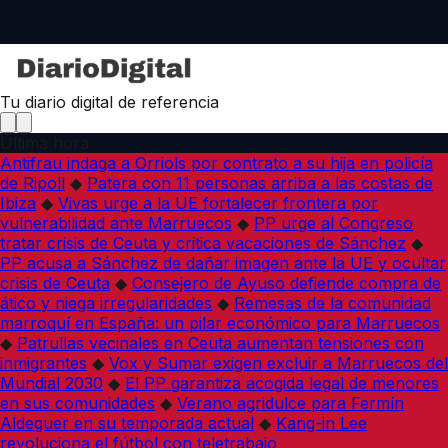
Tu diario digital de referencia
Última hora
Antifrau indaga a Orriols por contrato a su hija en policía
de Ripoll
◆
Patera con 11 personas arriba a las costas de
Ibiza
◆
Vivas urge a la UE fortalecer frontera por
vulnerabilidad ante Marruecos
◆
PP urge al Congreso
tratar crisis de Ceuta y critica vacaciones de Sánchez
◆
PP acusa a Sánchez de dañar imagen ante la UE y ocultar
crisis de Ceuta
◆
Consejero de Ayuso defiende compra de
ático y niega irregularidades
◆
Remesas de la comunidad
marroquí en España: un pilar económico para Marruecos
◆
Patrullas vecinales en Ceuta aumentan tensiones con
inmigrantes
◆
Vox y Sumar exigen excluir a Marruecos del
Mundial 2030
◆
El PP garantiza acogida legal de menores
en sus comunidades
◆
Verano agridulce para Fermín
Aldeguer en su temporada actual
◆
Kang-in Lee
revoluciona el fútbol con teletrabajo