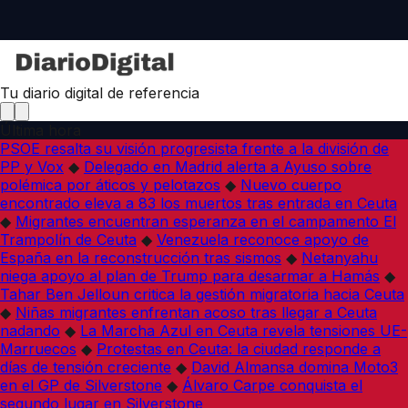
Tu diario digital de referencia
Última hora
PSOE resalta su visión progresista frente a la división de
PP y Vox
◆
Delegado en Madrid alerta a Ayuso sobre
polémica por áticos y pelotazos
◆
Nuevo cuerpo
encontrado eleva a 83 los muertos tras entrada en Ceuta
◆
Migrantes encuentran esperanza en el campamento El
Trampolín de Ceuta
◆
Venezuela reconoce apoyo de
España en la reconstrucción tras sismos
◆
Netanyahu
niega apoyo al plan de Trump para desarmar a Hamás
◆
Tahar Ben Jelloun critica la gestión migratoria hacia Ceuta
◆
Niñas migrantes enfrentan acoso tras llegar a Ceuta
nadando
◆
La Marcha Azul en Ceuta revela tensiones UE-
Marruecos
◆
Protestas en Ceuta: la ciudad responde a
días de tensión creciente
◆
David Almansa domina Moto3
en el GP de Silverstone
◆
Álvaro Carpe conquista el
segundo lugar en Silverstone