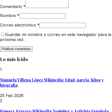
Comentario
*
Nombre
*
Correo electrónico
*
Guardar mi nombre y correo en este navegador para la
próxima vez.
Lo más leído
1
Manuela Villena López Wikipedia: Edad, pareja, hijos y
biografía
25 Feb 2026
2
Ramsey Ferrero Wikipedia: Youtuber y Activista Española