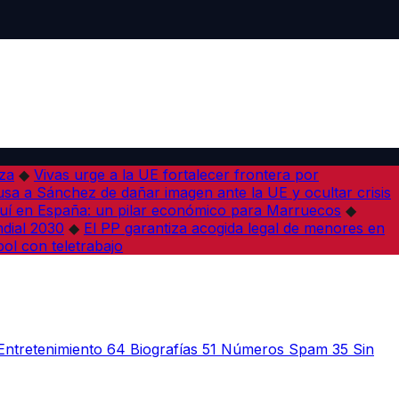
iza
◆
Vivas urge a la UE fortalecer frontera por
sa a Sánchez de dañar imagen ante la UE y ocultar crisis
í en España: un pilar económico para Marruecos
◆
dial 2030
◆
El PP garantiza acogida legal de menores en
bol con teletrabajo
Entretenimiento
64
Biografías
51
Números Spam
35
Sin