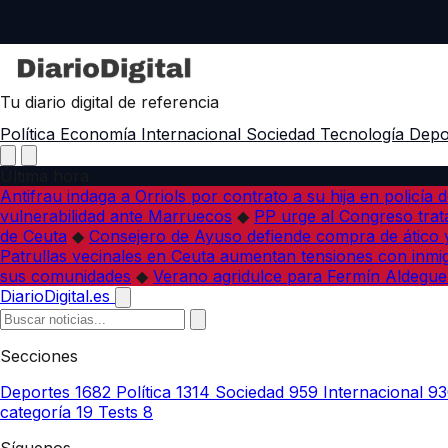
Tu diario digital de referencia
Política
Economía
Internacional
Sociedad
Tecnología
Depo
Última hora
Antifrau indaga a Orriols por contrato a su hija en policía d
vulnerabilidad ante Marruecos
◆
PP urge al Congreso trata
de Ceuta
◆
Consejero de Ayuso defiende compra de ático y
Patrullas vecinales en Ceuta aumentan tensiones con inmi
sus comunidades
◆
Verano agridulce para Fermín Aldegue
DiarioDigital.es
Secciones
Deportes
1682
Política
1314
Sociedad
959
Internacional
93
categoría
19
Tests
8