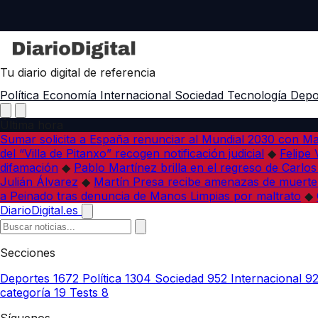
Tu diario digital de referencia
Política
Economía
Internacional
Sociedad
Tecnología
Depo
Última hora
Sumar solicita a España renunciar al Mundial 2030 con M
del “Villa de Pitanxo” recogen notificación judicial
◆
Felipe 
difamación
◆
Pablo Martínez brilla en el regreso de Carlo
Julián Álvarez
◆
Martín Presa recibe amenazas de muerte
a Peinado tras denuncia de Manos Limpias por maltrato
◆
DiarioDigital.es
Secciones
Deportes
1672
Política
1304
Sociedad
952
Internacional
9
categoría
19
Tests
8