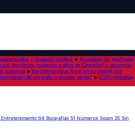
desaparecidos y situación política
◆
Acusados del naufragio
yuso desmiente mudanza a ático de Chamberí y denuncia
de ausencia
◆
Barcelona sigue firme en su interés por
¿Renovación de contrato o posible venta?
◆
CGPJ investiga
Entretenimiento
64
Biografías
51
Números Spam
35
Sin