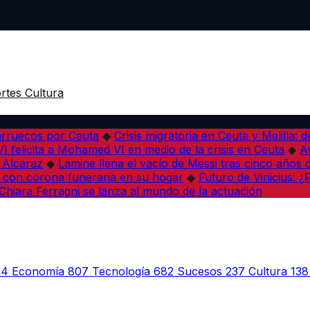
rtes
Cultura
arruecos por Ceuta
◆
Crisis migratoria en Ceuta y Melilla: 
VI felicita a Mohamed VI en medio de la crisis en Ceuta
◆
A
s Alcaraz
◆
Lamine llena el vacío de Messi tras cinco años 
 con corona funeraria en su hogar
◆
Futuro de Vinicius: 
Chiara Ferragni se lanza al mundo de la actuación
24
Economía
807
Tecnología
682
Sucesos
237
Cultura
138