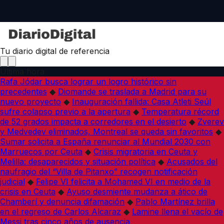
Tu diario digital de referencia
Última hora
Rafa Jódar busca lograr un logro histórico sin
precedentes
◆
Diomande se traslada a Madrid para su
nuevo proyecto
◆
Inauguración fallida: Casa Atleti Seúl
sufre colapso previo a la apertura
◆
Temperatura récord
de 52 grados impacta a corredores en el desierto
◆
Zverev
y Medvedev eliminados, Montreal se queda sin favoritos
◆
Sumar solicita a España renunciar al Mundial 2030 con
Marruecos por Ceuta
◆
Crisis migratoria en Ceuta y
Melilla: desaparecidos y situación política
◆
Acusados del
naufragio del “Villa de Pitanxo” recogen notificación
judicial
◆
Felipe VI felicita a Mohamed VI en medio de la
crisis en Ceuta
◆
Ayuso desmiente mudanza a ático de
Chamberí y denuncia difamación
◆
Pablo Martínez brilla
en el regreso de Carlos Alcaraz
◆
Lamine llena el vacío de
Messi tras cinco años de ausencia