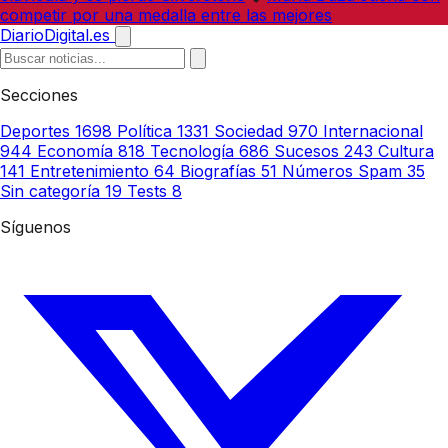
competir por una medalla entre las mejores
DiarioDigital.es
Secciones
Deportes
1698
Política
1331
Sociedad
970
Internacional
944
Economía
818
Tecnología
686
Sucesos
243
Cultura
141
Entretenimiento
64
Biografías
51
Números Spam
35
Sin categoría
19
Tests
8
Síguenos