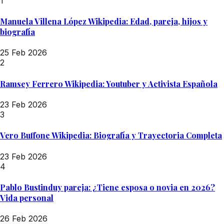
1
Manuela Villena López Wikipedia: Edad, pareja, hijos y
biografía
25 Feb 2026
2
Ramsey Ferrero Wikipedia: Youtuber y Activista Española
23 Feb 2026
3
Vero Buffone Wikipedia: Biografía y Trayectoria Completa
23 Feb 2026
4
Pablo Bustinduy pareja: ¿Tiene esposa o novia en 2026?
Vida personal
26 Feb 2026