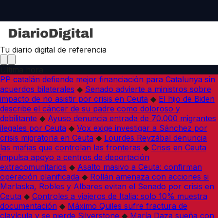
Tu diario digital de referencia
Última hora
PP catalán defiende mejor financiación para Catalunya sin
acuerdos bilaterales
◆
Senado advierte a ministros sobre
impacto de no asistir por crisis en Ceuta
◆
El hijo de Biden
describe el cáncer de su padre como doloroso y
debilitante
◆
Ayuso denuncia entrada de 70.000 migrantes
ilegales por Ceuta
◆
Vox exige investigar a Sánchez por
crisis migratoria en Ceuta
◆
Lourdes Reyzábal denuncia
las mafias que controlan las fronteras
◆
Crisis en Ceuta
impulsa apoyo a centros de deportación
extracomunitarios
◆
Asalto masivo a Ceuta: confirman
operación planificada
◆
Rollán amenaza con acciones si
Marlaska, Robles y Albares evitan el Senado por crisis en
Ceuta
◆
Controles a viajeros de Italia: solo 10% muestra
documentación
◆
Máximo Quiles sufre fractura de
clavícula y se pierde Silverstone
◆
María Daza sueña con