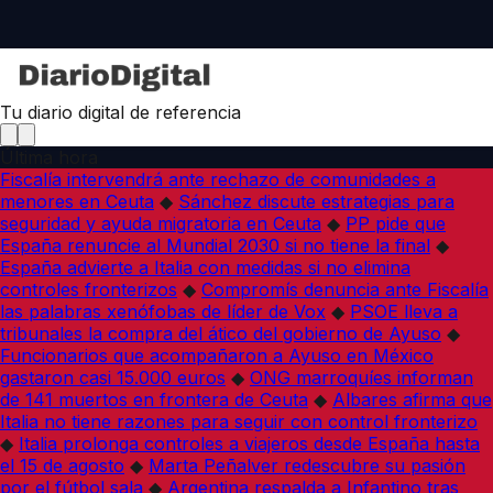
Tu diario digital de referencia
Última hora
Fiscalía intervendrá ante rechazo de comunidades a
menores en Ceuta
◆
Sánchez discute estrategias para
seguridad y ayuda migratoria en Ceuta
◆
PP pide que
España renuncie al Mundial 2030 si no tiene la final
◆
España advierte a Italia con medidas si no elimina
controles fronterizos
◆
Compromís denuncia ante Fiscalía
las palabras xenófobas de líder de Vox
◆
PSOE lleva a
tribunales la compra del ático del gobierno de Ayuso
◆
Funcionarios que acompañaron a Ayuso en México
gastaron casi 15.000 euros
◆
ONG marroquíes informan
de 141 muertos en frontera de Ceuta
◆
Albares afirma que
Italia no tiene razones para seguir con control fronterizo
◆
Italia prolonga controles a viajeros desde España hasta
el 15 de agosto
◆
Marta Peñalver redescubre su pasión
por el fútbol sala
◆
Argentina respalda a Infantino tras