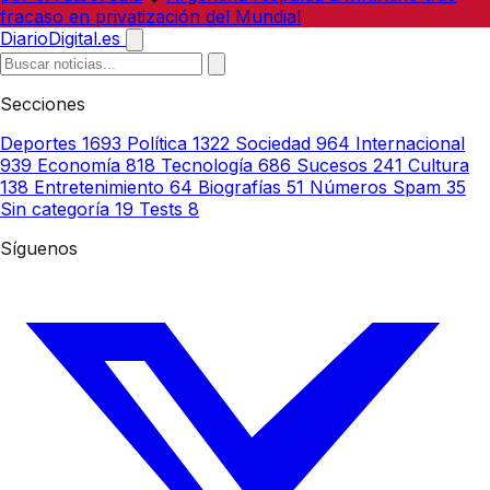
fracaso en privatización del Mundial
DiarioDigital.es
Secciones
Deportes
1693
Política
1322
Sociedad
964
Internacional
939
Economía
818
Tecnología
686
Sucesos
241
Cultura
138
Entretenimiento
64
Biografías
51
Números Spam
35
Sin categoría
19
Tests
8
Síguenos