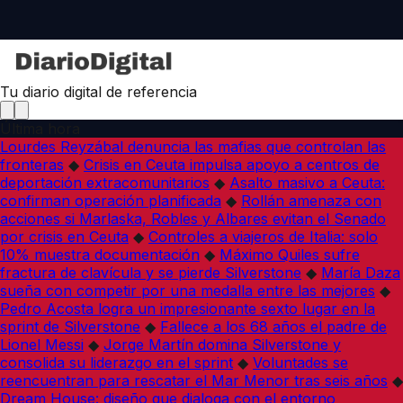
Tu diario digital de referencia
Última hora
Lourdes Reyzábal denuncia las mafias que controlan las
fronteras
◆
Crisis en Ceuta impulsa apoyo a centros de
deportación extracomunitarios
◆
Asalto masivo a Ceuta:
confirman operación planificada
◆
Rollán amenaza con
acciones si Marlaska, Robles y Albares evitan el Senado
por crisis en Ceuta
◆
Controles a viajeros de Italia: solo
10% muestra documentación
◆
Máximo Quiles sufre
fractura de clavícula y se pierde Silverstone
◆
María Daza
sueña con competir por una medalla entre las mejores
◆
Pedro Acosta logra un impresionante sexto lugar en la
sprint de Silverstone
◆
Fallece a los 68 años el padre de
Lionel Messi
◆
Jorge Martín domina Silverstone y
consolida su liderazgo en el sprint
◆
Voluntades se
reencuentran para rescatar el Mar Menor tras seis años
◆
Dream House: diseño que dialoga con el entorno