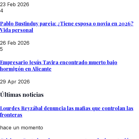
23 Feb 2026
4
Pablo Bustinduy pareja: ¿Tiene esposa o novia en 2026?
Vida personal
26 Feb 2026
5
Empresario Jesús Tavira encontrado muerto bajo
hormigón en Alicante
29 Apr 2026
Últimas noticias
Lourdes Reyzábal denuncia las mafias que controlan las
fronteras
hace un momento