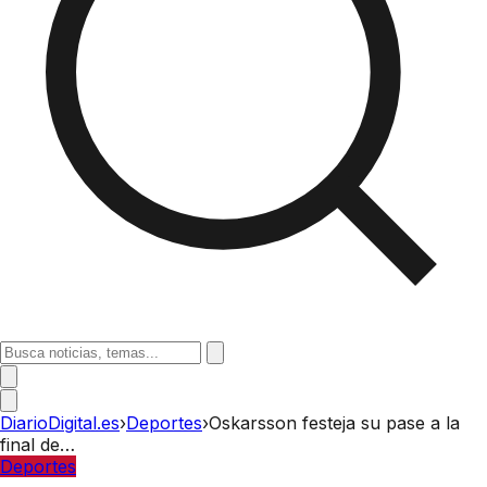
DiarioDigital.es
›
Deportes
›
Oskarsson festeja su pase a la
final de…
Deportes