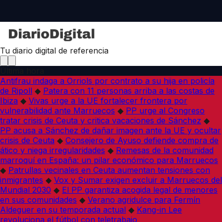
Tu diario digital de referencia
Última hora
Antifrau indaga a Orriols por contrato a su hija en policía
de Ripoll
◆
Patera con 11 personas arriba a las costas de
Ibiza
◆
Vivas urge a la UE fortalecer frontera por
vulnerabilidad ante Marruecos
◆
PP urge al Congreso
tratar crisis de Ceuta y critica vacaciones de Sánchez
◆
PP acusa a Sánchez de dañar imagen ante la UE y ocultar
crisis de Ceuta
◆
Consejero de Ayuso defiende compra de
ático y niega irregularidades
◆
Remesas de la comunidad
marroquí en España: un pilar económico para Marruecos
◆
Patrullas vecinales en Ceuta aumentan tensiones con
inmigrantes
◆
Vox y Sumar exigen excluir a Marruecos del
Mundial 2030
◆
El PP garantiza acogida legal de menores
en sus comunidades
◆
Verano agridulce para Fermín
Aldeguer en su temporada actual
◆
Kang-in Lee
revoluciona el fútbol con teletrabajo