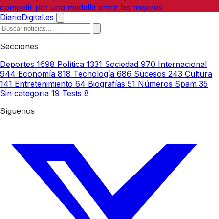
competir por una medalla entre las mejores
DiarioDigital.es
Secciones
Deportes
1698
Política
1331
Sociedad
970
Internacional
944
Economía
818
Tecnología
686
Sucesos
243
Cultura
141
Entretenimiento
64
Biografías
51
Números Spam
35
Sin categoría
19
Tests
8
Síguenos