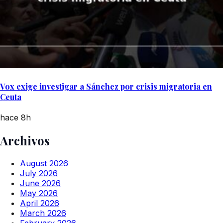
Vox exige investigar a Sánchez por crisis migratoria en
Ceuta
hace 8h
Archivos
August 2026
July 2026
June 2026
May 2026
April 2026
March 2026
February 2026