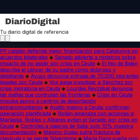
Tu diario digital de referencia
Última hora
PP catalán defiende mejor financiación para Catalunya sin
acuerdos bilaterales
◆
Senado advierte a ministros sobre
impacto de no asistir por crisis en Ceuta
◆
El hijo de Biden
describe el cáncer de su padre como doloroso y
debilitante
◆
Ayuso denuncia entrada de 70.000 migrantes
ilegales por Ceuta
◆
Vox exige investigar a Sánchez por
crisis migratoria en Ceuta
◆
Lourdes Reyzábal denuncia
las mafias que controlan las fronteras
◆
Crisis en Ceuta
impulsa apoyo a centros de deportación
extracomunitarios
◆
Asalto masivo a Ceuta: confirman
operación planificada
◆
Rollán amenaza con acciones si
Marlaska, Robles y Albares evitan el Senado por crisis en
Ceuta
◆
Controles a viajeros de Italia: solo 10% muestra
documentación
◆
Máximo Quiles sufre fractura de
clavícula y se pierde Silverstone
◆
María Daza sueña con