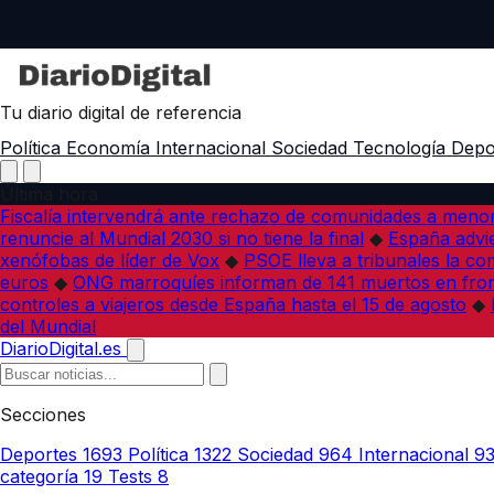
Tu diario digital de referencia
Política
Economía
Internacional
Sociedad
Tecnología
Depo
Última hora
Fiscalía intervendrá ante rechazo de comunidades a meno
renuncie al Mundial 2030 si no tiene la final
◆
España advie
xenófobas de líder de Vox
◆
PSOE lleva a tribunales la co
euros
◆
ONG marroquíes informan de 141 muertos en fron
controles a viajeros desde España hasta el 15 de agosto
◆
del Mundial
DiarioDigital.es
Secciones
Deportes
1693
Política
1322
Sociedad
964
Internacional
9
categoría
19
Tests
8