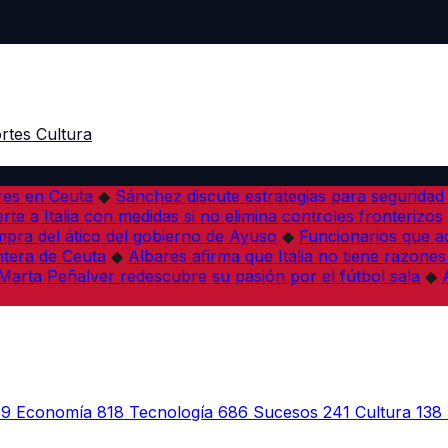
rtes
Cultura
res en Ceuta
◆
Sánchez discute estrategias para seguridad
rte a Italia con medidas si no elimina controles fronterizos
mpra del ático del gobierno de Ayuso
◆
Funcionarios que 
tera de Ceuta
◆
Albares afirma que Italia no tiene razones
Marta Peñalver redescubre su pasión por el fútbol sala
◆
39
Economía
818
Tecnología
686
Sucesos
241
Cultura
138