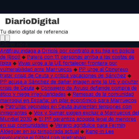
Tu diario digital de referencia
Última hora
Antifrau indaga a Orriols por contrato a su hija en policía
de Ripoll
◆
Patera con 11 personas arriba a las costas de
Ibiza
◆
Vivas urge a la UE fortalecer frontera por
vulnerabilidad ante Marruecos
◆
PP urge al Congreso
tratar crisis de Ceuta y critica vacaciones de Sánchez
◆
PP acusa a Sánchez de dañar imagen ante la UE y ocultar
crisis de Ceuta
◆
Consejero de Ayuso defiende compra de
ático y niega irregularidades
◆
Remesas de la comunidad
marroquí en España: un pilar económico para Marruecos
◆
Patrullas vecinales en Ceuta aumentan tensiones con
inmigrantes
◆
Vox y Sumar exigen excluir a Marruecos del
Mundial 2030
◆
El PP garantiza acogida legal de menores
en sus comunidades
◆
Verano agridulce para Fermín
Aldeguer en su temporada actual
◆
Kang-in Lee
revoluciona el fútbol con teletrabajo