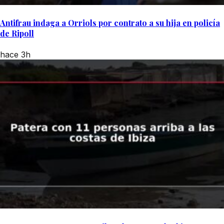
Antifrau indaga a Orriols por contrato a su hija en policía
de Ripoll
hace 3h