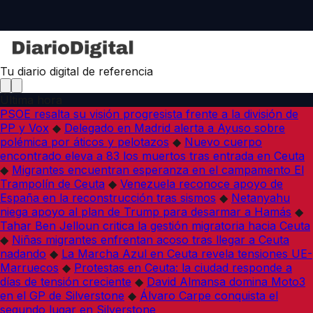
Tu diario digital de referencia
Última hora
PSOE resalta su visión progresista frente a la división de
PP y Vox
◆
Delegado en Madrid alerta a Ayuso sobre
polémica por áticos y pelotazos
◆
Nuevo cuerpo
encontrado eleva a 83 los muertos tras entrada en Ceuta
◆
Migrantes encuentran esperanza en el campamento El
Trampolín de Ceuta
◆
Venezuela reconoce apoyo de
España en la reconstrucción tras sismos
◆
Netanyahu
niega apoyo al plan de Trump para desarmar a Hamás
◆
Tahar Ben Jelloun critica la gestión migratoria hacia Ceuta
◆
Niñas migrantes enfrentan acoso tras llegar a Ceuta
nadando
◆
La Marcha Azul en Ceuta revela tensiones UE-
Marruecos
◆
Protestas en Ceuta: la ciudad responde a
días de tensión creciente
◆
David Almansa domina Moto3
en el GP de Silverstone
◆
Álvaro Carpe conquista el
segundo lugar en Silverstone