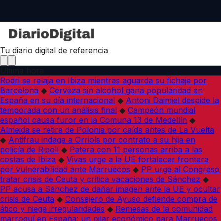
Tu diario digital de referencia
Última hora
Rodri se relaja en Ibiza mientras aguarda su fichaje por
Barcelona
◆
Cerveza sin alcohol gana popularidad en
España en su día internacional
◆
Antoni Daimiel despide la
temporada con un análisis final
◆
Campeón mundial
español causa furor en la Comuna 13 de Medellín
◆
Almeida se retira de Polonia por caída antes de La Vuelta
◆
Antifrau indaga a Orriols por contrato a su hija en
policía de Ripoll
◆
Patera con 11 personas arriba a las
costas de Ibiza
◆
Vivas urge a la UE fortalecer frontera
por vulnerabilidad ante Marruecos
◆
PP urge al Congreso
tratar crisis de Ceuta y critica vacaciones de Sánchez
◆
PP acusa a Sánchez de dañar imagen ante la UE y ocultar
crisis de Ceuta
◆
Consejero de Ayuso defiende compra de
ático y niega irregularidades
◆
Remesas de la comunidad
marroquí en España: un pilar económico para Marruecos