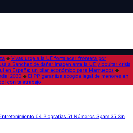
iza
◆
Vivas urge a la UE fortalecer frontera por
sa a Sánchez de dañar imagen ante la UE y ocultar crisis
í en España: un pilar económico para Marruecos
◆
dial 2030
◆
El PP garantiza acogida legal de menores en
bol con teletrabajo
Entretenimiento
64
Biografías
51
Números Spam
35
Sin