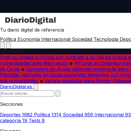
Tu diario digital de referencia
Política
Economía
Internacional
Sociedad
Tecnología
Depo
Última hora
Antifrau indaga a Orriols por contrato a su hija en policía d
vulnerabilidad ante Marruecos
◆
PP urge al Congreso trata
de Ceuta
◆
Consejero de Ayuso defiende compra de ático y
Patrullas vecinales en Ceuta aumentan tensiones con inmi
sus comunidades
◆
Verano agridulce para Fermín Aldegue
DiarioDigital.es
Secciones
Deportes
1682
Política
1314
Sociedad
959
Internacional
93
categoría
19
Tests
8