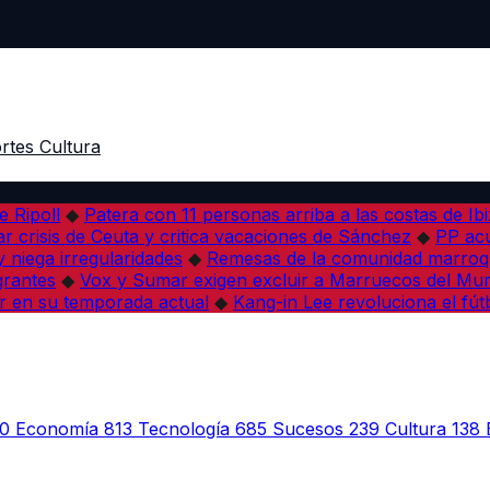
rtes
Cultura
e Ripoll
◆
Patera con 11 personas arriba a las costas de Ib
r crisis de Ceuta y critica vacaciones de Sánchez
◆
PP acu
 niega irregularidades
◆
Remesas de la comunidad marroqu
grantes
◆
Vox y Sumar exigen excluir a Marruecos del Mun
r en su temporada actual
◆
Kang-in Lee revoluciona el fút
0
Economía
813
Tecnología
685
Sucesos
239
Cultura
138