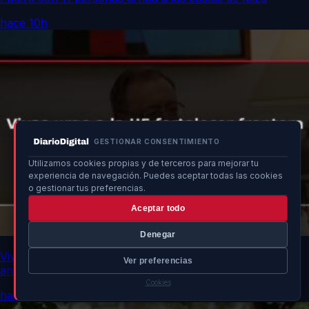
hace 10h
GESTIONAR CONSENTIMIENTO
Utilizamos cookies propias y de terceros para mejorar tu
experiencia de navegación. Puedes aceptar todas las cookies
o gestionar tus preferencias.
Aceptar todo
Denegar
Vivas urge a la UE fortalecer frontera por vulnerabilidad
Ver preferencias
ante Marruecos
Cookies
hace 10h