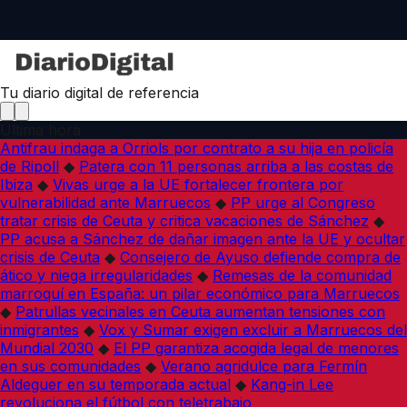
Tu diario digital de referencia
Última hora
Antifrau indaga a Orriols por contrato a su hija en policía
de Ripoll
◆
Patera con 11 personas arriba a las costas de
Ibiza
◆
Vivas urge a la UE fortalecer frontera por
vulnerabilidad ante Marruecos
◆
PP urge al Congreso
tratar crisis de Ceuta y critica vacaciones de Sánchez
◆
PP acusa a Sánchez de dañar imagen ante la UE y ocultar
crisis de Ceuta
◆
Consejero de Ayuso defiende compra de
ático y niega irregularidades
◆
Remesas de la comunidad
marroquí en España: un pilar económico para Marruecos
◆
Patrullas vecinales en Ceuta aumentan tensiones con
inmigrantes
◆
Vox y Sumar exigen excluir a Marruecos del
Mundial 2030
◆
El PP garantiza acogida legal de menores
en sus comunidades
◆
Verano agridulce para Fermín
Aldeguer en su temporada actual
◆
Kang-in Lee
revoluciona el fútbol con teletrabajo