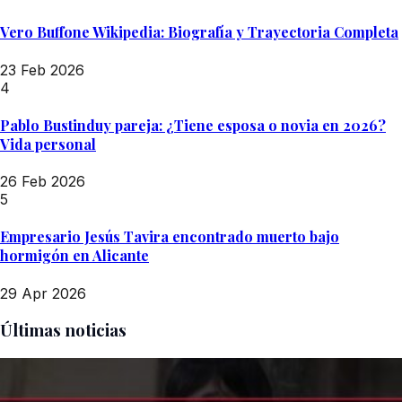
Vero Buffone Wikipedia: Biografía y Trayectoria Completa
23 Feb 2026
4
Pablo Bustinduy pareja: ¿Tiene esposa o novia en 2026?
Vida personal
26 Feb 2026
5
Empresario Jesús Tavira encontrado muerto bajo
hormigón en Alicante
29 Apr 2026
Últimas noticias