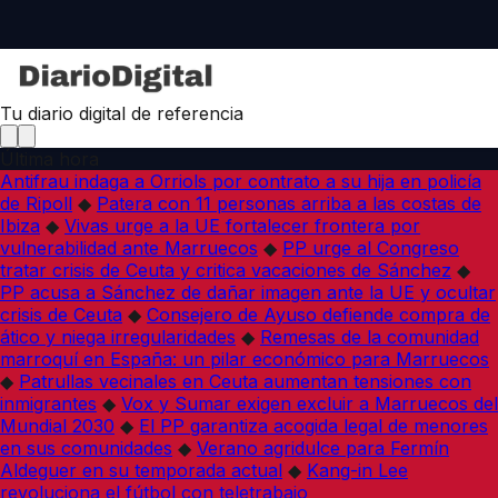
Tu diario digital de referencia
Última hora
Antifrau indaga a Orriols por contrato a su hija en policía
de Ripoll
◆
Patera con 11 personas arriba a las costas de
Ibiza
◆
Vivas urge a la UE fortalecer frontera por
vulnerabilidad ante Marruecos
◆
PP urge al Congreso
tratar crisis de Ceuta y critica vacaciones de Sánchez
◆
PP acusa a Sánchez de dañar imagen ante la UE y ocultar
crisis de Ceuta
◆
Consejero de Ayuso defiende compra de
ático y niega irregularidades
◆
Remesas de la comunidad
marroquí en España: un pilar económico para Marruecos
◆
Patrullas vecinales en Ceuta aumentan tensiones con
inmigrantes
◆
Vox y Sumar exigen excluir a Marruecos del
Mundial 2030
◆
El PP garantiza acogida legal de menores
en sus comunidades
◆
Verano agridulce para Fermín
Aldeguer en su temporada actual
◆
Kang-in Lee
revoluciona el fútbol con teletrabajo