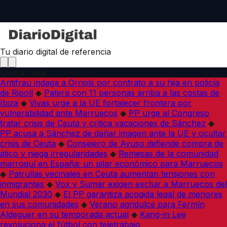
Tu diario digital de referencia
Última hora
Antifrau indaga a Orriols por contrato a su hija en policía
de Ripoll
◆
Patera con 11 personas arriba a las costas de
Ibiza
◆
Vivas urge a la UE fortalecer frontera por
vulnerabilidad ante Marruecos
◆
PP urge al Congreso
tratar crisis de Ceuta y critica vacaciones de Sánchez
◆
PP acusa a Sánchez de dañar imagen ante la UE y ocultar
crisis de Ceuta
◆
Consejero de Ayuso defiende compra de
ático y niega irregularidades
◆
Remesas de la comunidad
marroquí en España: un pilar económico para Marruecos
◆
Patrullas vecinales en Ceuta aumentan tensiones con
inmigrantes
◆
Vox y Sumar exigen excluir a Marruecos del
Mundial 2030
◆
El PP garantiza acogida legal de menores
en sus comunidades
◆
Verano agridulce para Fermín
Aldeguer en su temporada actual
◆
Kang-in Lee
revoluciona el fútbol con teletrabajo