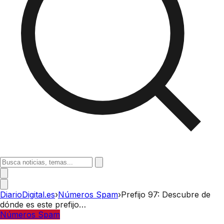
DiarioDigital.es
›
Números Spam
›
Prefijo 97: Descubre de
dónde es este prefijo…
Números Spam