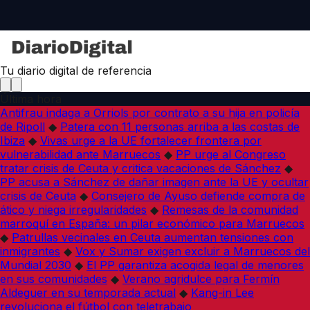
Tu diario digital de referencia
Última hora
Antifrau indaga a Orriols por contrato a su hija en policía
de Ripoll
◆
Patera con 11 personas arriba a las costas de
Ibiza
◆
Vivas urge a la UE fortalecer frontera por
vulnerabilidad ante Marruecos
◆
PP urge al Congreso
tratar crisis de Ceuta y critica vacaciones de Sánchez
◆
PP acusa a Sánchez de dañar imagen ante la UE y ocultar
crisis de Ceuta
◆
Consejero de Ayuso defiende compra de
ático y niega irregularidades
◆
Remesas de la comunidad
marroquí en España: un pilar económico para Marruecos
◆
Patrullas vecinales en Ceuta aumentan tensiones con
inmigrantes
◆
Vox y Sumar exigen excluir a Marruecos del
Mundial 2030
◆
El PP garantiza acogida legal de menores
en sus comunidades
◆
Verano agridulce para Fermín
Aldeguer en su temporada actual
◆
Kang-in Lee
revoluciona el fútbol con teletrabajo