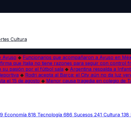
rtes
Cultura
de Ayuso
◆
Funcionarios que acompañaron a Ayuso en Méxi
firma que Italia no tiene razones para seguir con control f
su pasión por el fútbol sala
◆
Argentina respalda a Infant
deportiva
◆
Rodri acepta al Barça; el City aún no da luz ver
sta el 15 de agosto
◆
Menor causa tragedia en colegio de Ta
39
Economía
818
Tecnología
686
Sucesos
241
Cultura
138