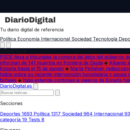
Tu diario digital de referencia
Política
Economía
Internacional
Sociedad
Tecnología
Depo
Última hora
PSOE lleva a tribunales la compra del ático del gobierno 
informan de 141 muertos en frontera de Ceuta
◆
Albares a
España hasta el 15 de agosto
◆
Marta Peñalver redescubre 
habla sobre su reciente intervención hospitalaria y pausa 
fichajes
◆
Italia extiende controles a viajeros de España ha
DiarioDigital.es
Secciones
Deportes
1693
Política
1317
Sociedad
964
Internacional
9
categoría
19
Tests
8