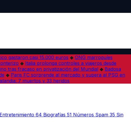
co gastaron casi 15.000 euros
◆
ONG marroquíes
ronterizo
◆
Italia prolonga controles a viajeros desde
ino tras fracaso en privatización del Mundial
◆
Badosa
de
◆
Paris FC sorprende al mercado y supera al PSG en
ilandia: 7 muertos y 33 heridos
Entretenimiento
64
Biografías
51
Números Spam
35
Sin