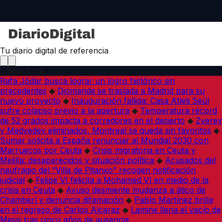
Tu diario digital de referencia
Última hora
Rafa Jódar busca lograr un logro histórico sin
precedentes
◆
Diomande se traslada a Madrid para su
nuevo proyecto
◆
Inauguración fallida: Casa Atleti Seúl
sufre colapso previo a la apertura
◆
Temperatura récord
de 52 grados impacta a corredores en el desierto
◆
Zverev
y Medvedev eliminados, Montreal se queda sin favoritos
◆
Sumar solicita a España renunciar al Mundial 2030 con
Marruecos por Ceuta
◆
Crisis migratoria en Ceuta y
Melilla: desaparecidos y situación política
◆
Acusados del
naufragio del “Villa de Pitanxo” recogen notificación
judicial
◆
Felipe VI felicita a Mohamed VI en medio de la
crisis en Ceuta
◆
Ayuso desmiente mudanza a ático de
Chamberí y denuncia difamación
◆
Pablo Martínez brilla
en el regreso de Carlos Alcaraz
◆
Lamine llena el vacío de
Messi tras cinco años de ausencia