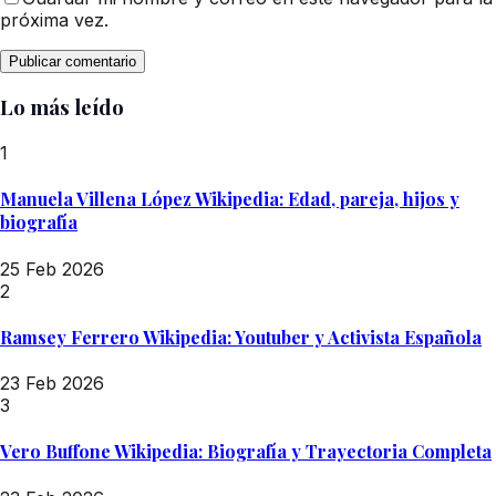
próxima vez.
Lo más leído
1
Manuela Villena López Wikipedia: Edad, pareja, hijos y
biografía
25 Feb 2026
2
Ramsey Ferrero Wikipedia: Youtuber y Activista Española
23 Feb 2026
3
Vero Buffone Wikipedia: Biografía y Trayectoria Completa