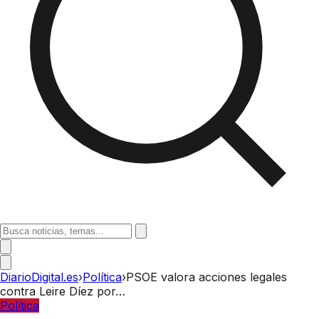
DiarioDigital.es
›
Política
›
PSOE valora acciones legales
contra Leire Díez por…
Política