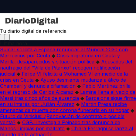
Tu diario digital de referencia
Última hora
Sumar solicita a España renunciar al Mundial 2030 con
Marruecos por Ceuta
◆
Crisis migratoria en Ceuta y
Melilla: desaparecidos y situación política
◆
Acusados del
naufragio del “Villa de Pitanxo” recogen notificación
judicial
◆
Felipe VI felicita a Mohamed VI en medio de la
crisis en Ceuta
◆
Ayuso desmiente mudanza a ático de
Chamberí y denuncia difamación
◆
Pablo Martínez brilla
en el regreso de Carlos Alcaraz
◆
Lamine llena el vacío de
Messi tras cinco años de ausencia
◆
Barcelona sigue firme
en su interés por Julián Álvarez
◆
Martín Presa recibe
amenazas de muerte con corona funeraria en su hogar
◆
Futuro de Vinicius: ¿Renovación de contrato o posible
venta?
◆
CGPJ investiga a Peinado tras denuncia de
Manos Limpias por maltrato
◆
Chiara Ferragni se lanza al
mundo de la actuación