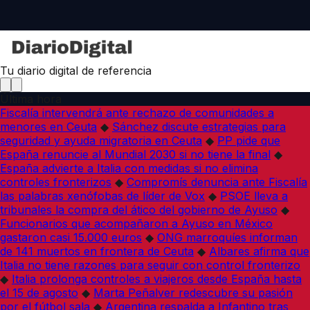
Tu diario digital de referencia
Última hora
Fiscalía intervendrá ante rechazo de comunidades a
menores en Ceuta
◆
Sánchez discute estrategias para
seguridad y ayuda migratoria en Ceuta
◆
PP pide que
España renuncie al Mundial 2030 si no tiene la final
◆
España advierte a Italia con medidas si no elimina
controles fronterizos
◆
Compromís denuncia ante Fiscalía
las palabras xenófobas de líder de Vox
◆
PSOE lleva a
tribunales la compra del ático del gobierno de Ayuso
◆
Funcionarios que acompañaron a Ayuso en México
gastaron casi 15.000 euros
◆
ONG marroquíes informan
de 141 muertos en frontera de Ceuta
◆
Albares afirma que
Italia no tiene razones para seguir con control fronterizo
◆
Italia prolonga controles a viajeros desde España hasta
el 15 de agosto
◆
Marta Peñalver redescubre su pasión
por el fútbol sala
◆
Argentina respalda a Infantino tras