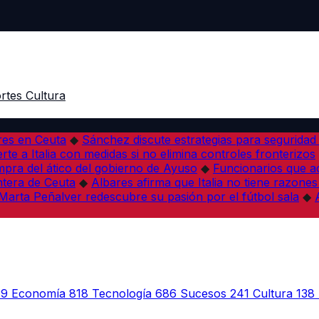
rtes
Cultura
res en Ceuta
◆
Sánchez discute estrategias para seguridad
rte a Italia con medidas si no elimina controles fronterizos
mpra del ático del gobierno de Ayuso
◆
Funcionarios que 
tera de Ceuta
◆
Albares afirma que Italia no tiene razones
Marta Peñalver redescubre su pasión por el fútbol sala
◆
39
Economía
818
Tecnología
686
Sucesos
241
Cultura
138