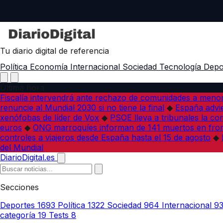
Tu diario digital de referencia
Política
Economía
Internacional
Sociedad
Tecnología
Depo
Última hora
Fiscalía intervendrá ante rechazo de comunidades a meno
renuncie al Mundial 2030 si no tiene la final
◆
España advie
xenófobas de líder de Vox
◆
PSOE lleva a tribunales la co
euros
◆
ONG marroquíes informan de 141 muertos en fron
controles a viajeros desde España hasta el 15 de agosto
◆
del Mundial
DiarioDigital.es
Secciones
Deportes
1693
Política
1322
Sociedad
964
Internacional
9
categoría
19
Tests
8