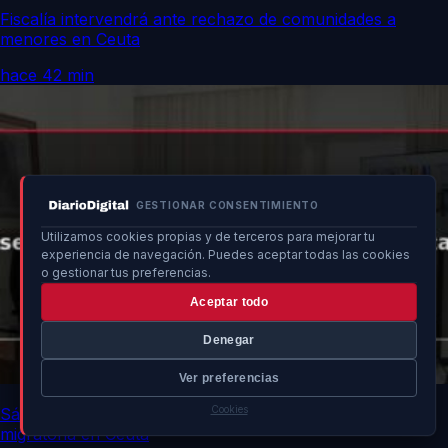
Fiscalía intervendrá ante rechazo de comunidades a
menores en Ceuta
hace 42 min
GESTIONAR CONSENTIMIENTO
Utilizamos cookies propias y de terceros para mejorar tu
experiencia de navegación. Puedes aceptar todas las cookies
o gestionar tus preferencias.
Aceptar todo
Denegar
Ver preferencias
Cookies
Sánchez discute estrategias para seguridad y ayuda
migratoria en Ceuta