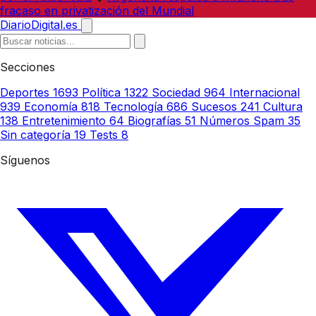
fracaso en privatización del Mundial
DiarioDigital.es
Secciones
Deportes
1693
Política
1322
Sociedad
964
Internacional
939
Economía
818
Tecnología
686
Sucesos
241
Cultura
138
Entretenimiento
64
Biografías
51
Números Spam
35
Sin categoría
19
Tests
8
Síguenos