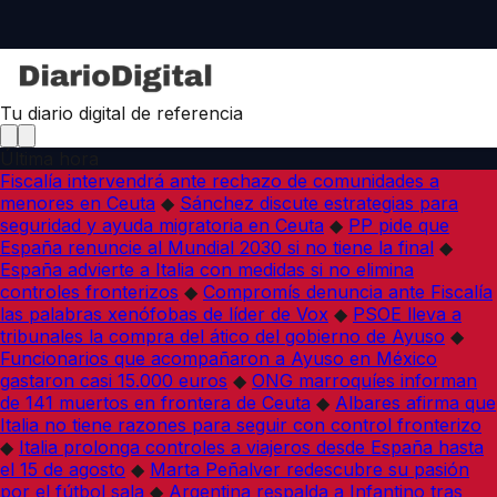
Tu diario digital de referencia
Última hora
Fiscalía intervendrá ante rechazo de comunidades a
menores en Ceuta
◆
Sánchez discute estrategias para
seguridad y ayuda migratoria en Ceuta
◆
PP pide que
España renuncie al Mundial 2030 si no tiene la final
◆
España advierte a Italia con medidas si no elimina
controles fronterizos
◆
Compromís denuncia ante Fiscalía
las palabras xenófobas de líder de Vox
◆
PSOE lleva a
tribunales la compra del ático del gobierno de Ayuso
◆
Funcionarios que acompañaron a Ayuso en México
gastaron casi 15.000 euros
◆
ONG marroquíes informan
de 141 muertos en frontera de Ceuta
◆
Albares afirma que
Italia no tiene razones para seguir con control fronterizo
◆
Italia prolonga controles a viajeros desde España hasta
el 15 de agosto
◆
Marta Peñalver redescubre su pasión
por el fútbol sala
◆
Argentina respalda a Infantino tras