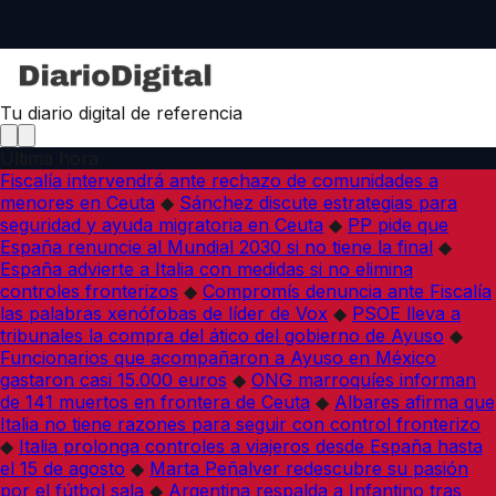
Tu diario digital de referencia
Última hora
Fiscalía intervendrá ante rechazo de comunidades a
menores en Ceuta
◆
Sánchez discute estrategias para
seguridad y ayuda migratoria en Ceuta
◆
PP pide que
España renuncie al Mundial 2030 si no tiene la final
◆
España advierte a Italia con medidas si no elimina
controles fronterizos
◆
Compromís denuncia ante Fiscalía
las palabras xenófobas de líder de Vox
◆
PSOE lleva a
tribunales la compra del ático del gobierno de Ayuso
◆
Funcionarios que acompañaron a Ayuso en México
gastaron casi 15.000 euros
◆
ONG marroquíes informan
de 141 muertos en frontera de Ceuta
◆
Albares afirma que
Italia no tiene razones para seguir con control fronterizo
◆
Italia prolonga controles a viajeros desde España hasta
el 15 de agosto
◆
Marta Peñalver redescubre su pasión
por el fútbol sala
◆
Argentina respalda a Infantino tras