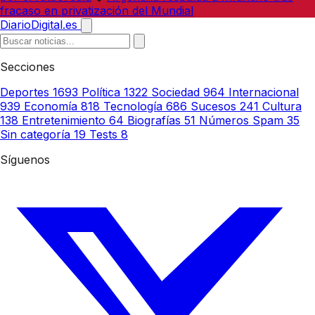
fracaso en privatización del Mundial
DiarioDigital.es
Secciones
Deportes
1693
Política
1322
Sociedad
964
Internacional
939
Economía
818
Tecnología
686
Sucesos
241
Cultura
138
Entretenimiento
64
Biografías
51
Números Spam
35
Sin categoría
19
Tests
8
Síguenos