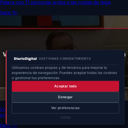
Patera con 11 personas arriba a las costas de Ibiza
hace 1h
GESTIONAR CONSENTIMIENTO
Utilizamos cookies propias y de terceros para mejorar tu
experiencia de navegación. Puedes aceptar todas las cookies
o gestionar tus preferencias.
Aceptar todo
Denegar
Ver preferencias
Vivas urge a la UE fortalecer frontera por vulnerabilidad
ante Marruecos
Cookies
hace 1h