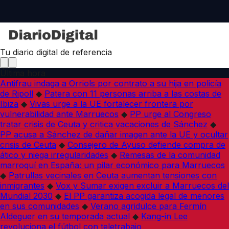
Tu diario digital de referencia
Última hora
Antifrau indaga a Orriols por contrato a su hija en policía
de Ripoll
◆
Patera con 11 personas arriba a las costas de
Ibiza
◆
Vivas urge a la UE fortalecer frontera por
vulnerabilidad ante Marruecos
◆
PP urge al Congreso
tratar crisis de Ceuta y critica vacaciones de Sánchez
◆
PP acusa a Sánchez de dañar imagen ante la UE y ocultar
crisis de Ceuta
◆
Consejero de Ayuso defiende compra de
ático y niega irregularidades
◆
Remesas de la comunidad
marroquí en España: un pilar económico para Marruecos
◆
Patrullas vecinales en Ceuta aumentan tensiones con
inmigrantes
◆
Vox y Sumar exigen excluir a Marruecos del
Mundial 2030
◆
El PP garantiza acogida legal de menores
en sus comunidades
◆
Verano agridulce para Fermín
Aldeguer en su temporada actual
◆
Kang-in Lee
revoluciona el fútbol con teletrabajo