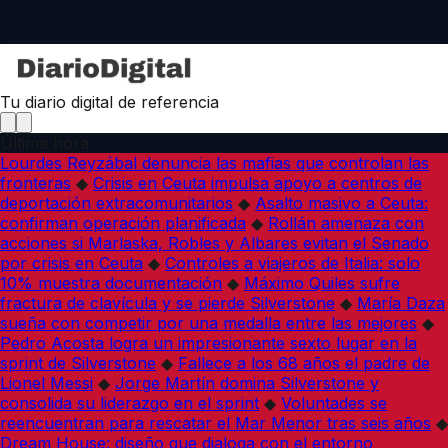
Tu diario digital de referencia
Última hora
Lourdes Reyzábal denuncia las mafias que controlan las
fronteras
◆
Crisis en Ceuta impulsa apoyo a centros de
deportación extracomunitarios
◆
Asalto masivo a Ceuta:
confirman operación planificada
◆
Rollán amenaza con
acciones si Marlaska, Robles y Albares evitan el Senado
por crisis en Ceuta
◆
Controles a viajeros de Italia: solo
10% muestra documentación
◆
Máximo Quiles sufre
fractura de clavícula y se pierde Silverstone
◆
María Daza
sueña con competir por una medalla entre las mejores
◆
Pedro Acosta logra un impresionante sexto lugar en la
sprint de Silverstone
◆
Fallece a los 68 años el padre de
Lionel Messi
◆
Jorge Martín domina Silverstone y
consolida su liderazgo en el sprint
◆
Voluntades se
reencuentran para rescatar el Mar Menor tras seis años
◆
Dream House: diseño que dialoga con el entorno