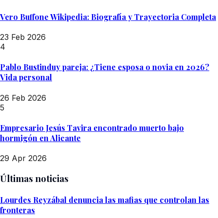
Vero Buffone Wikipedia: Biografía y Trayectoria Completa
23 Feb 2026
4
Pablo Bustinduy pareja: ¿Tiene esposa o novia en 2026?
Vida personal
26 Feb 2026
5
Empresario Jesús Tavira encontrado muerto bajo
hormigón en Alicante
29 Apr 2026
Últimas noticias
Lourdes Reyzábal denuncia las mafias que controlan las
fronteras